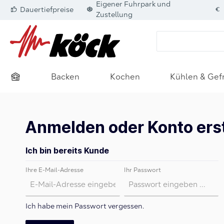
Eigener Fuhrpark und
Dauertiefpreise
springen
Zur Hauptnavigation springen
Zustellung
Backen
Kochen
Kühlen & Gef
Anmelden oder Konto ers
Ich bin bereits Kunde
Ihre E-Mail-Adresse
Ihr Passwort
Ich habe mein Passwort vergessen.