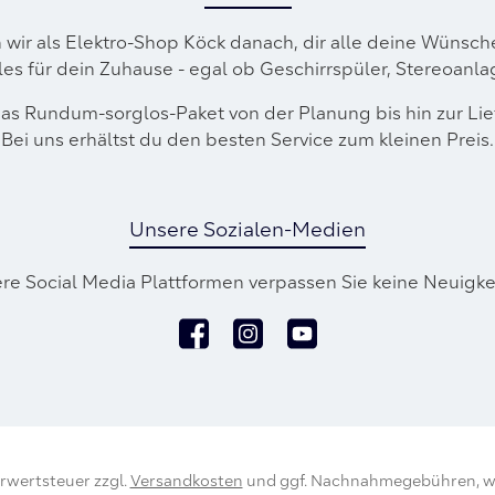
n wir als Elektro-Shop Köck danach, dir alle deine Wünsc
lles für dein Zuhause - egal ob Geschirrspüler, Stereoanl
as Rund­um-sorg­los-Pa­ket von der Planung bis hin zur L
Bei uns erhältst du den besten Service zum kleinen Preis.
Unsere Sozialen-Medien
re Social Media Plattformen verpassen Sie keine Neuigke
Facebook
Instagram
YouTube
ehrwertsteuer zzgl.
Versandkosten
und ggf. Nachnahmegebühren, w