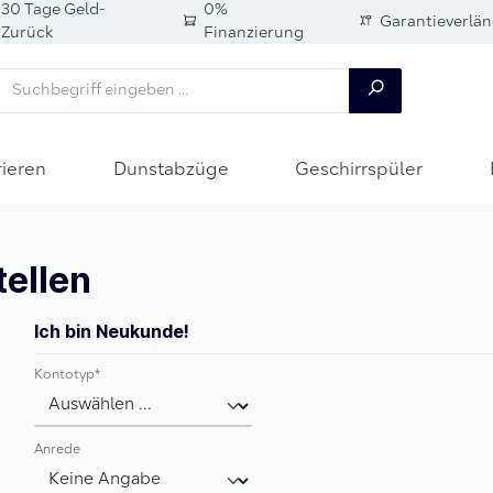
30 Tage Geld-
0%
Garantieverlä
Zurück
Finanzierung
rieren
Dunstabzüge
Geschirrspüler
tellen
Ich bin Neukunde!
Persönliche Informationen
Kontotyp*
Anrede